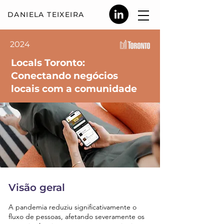
DANIELA TEIX
EIRA
2024
Locals Toronto:
Conectando negócios
locais com a comunidade
Visão geral
A pandemia reduziu significativamente o
fluxo de pessoas, afetando severamente os